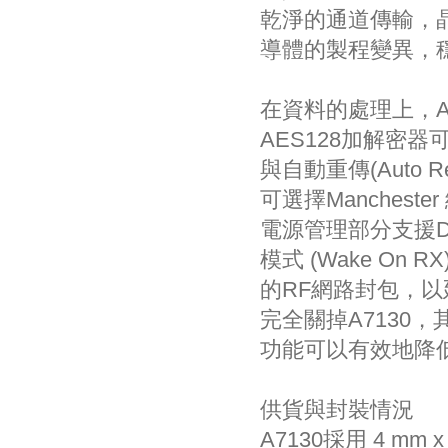
乾淨的通道傳輸，晶片內
導體的製程變異，
在資料的處理上，A7
AES128加解密器
與自動重傳(Auto
可選擇Manches
電源管理部分支援Deep 
模式 (Wake On
的RF網路封包，以延
完全關掉A7130，
功能可以有效地降
供貨與封裝情況
A7130採用 4 mm