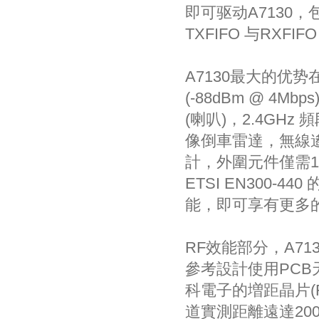
即可驱动A7130，
TXFIFO 与RX
A7130最大的优势
(-88dBm @ 4
(喇叭)，2.4GH
像倒車雷達，無線
計，外圍元件僅需13顆
ETSI EN300
能，即可享有更多
RF效能部分，A71
參考設計使用PCB
科電子的増距晶片(Rang
道實測距離遠達200