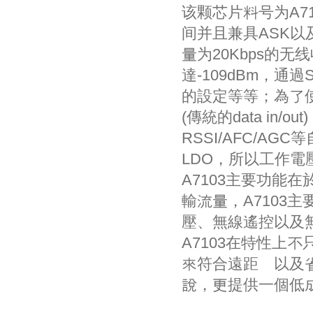
该颗芯片料号为A71
间并且兼具ASK以
量为20Kbps的
達-109dBm，
的設定等等；為了使
(傳統的data i
RSSI/AFC/AG
LDO，所以工作電壓範圍
A7103主要功能
輸流量，A7103
壓、無線遙控以及
A7103在特性上
來符合遠距離以及
說，更提供一個低